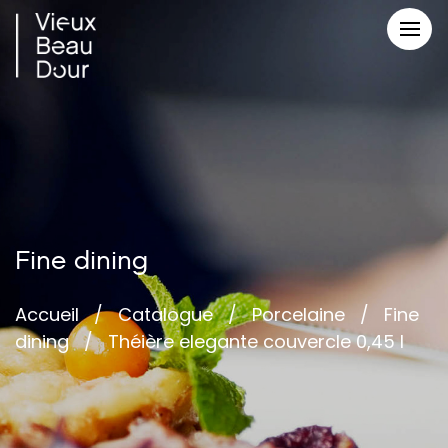
Fine dining
Accueil
/
Catalogue
/
Porcelaine
/
Fine
dining
/
Théière elegante couvercle 0,45 l